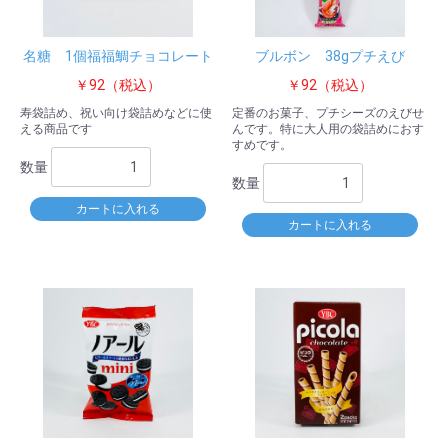
名糖 1個福福鯛チョコレート
ブルボン 38gプチえび
￥92（税込）
￥92（税込）
寿袋詰め、祝い向け袋詰めなどに使
定番のお菓子、プチシーズのえびせ
える商品です
んです。特に大人用の袋詰めにおす
すめです。
数量
数量
カートに入れる
カートに入れる