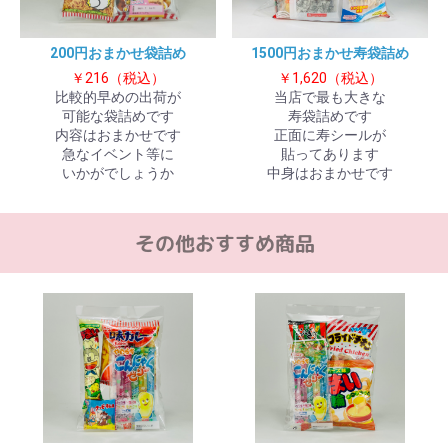
200円おまかせ袋詰め
1500円おまかせ寿袋詰め
￥216（税込）
￥1,620（税込）
お買い物を続ける
カートへ進む
比較的早めの出荷が
当店で最も大きな
可能な袋詰めです
寿袋詰めです
内容はおまかせです
正面に寿シールが
急なイベント等に
貼ってあります
いかがでしょうか
中身はおまかせです