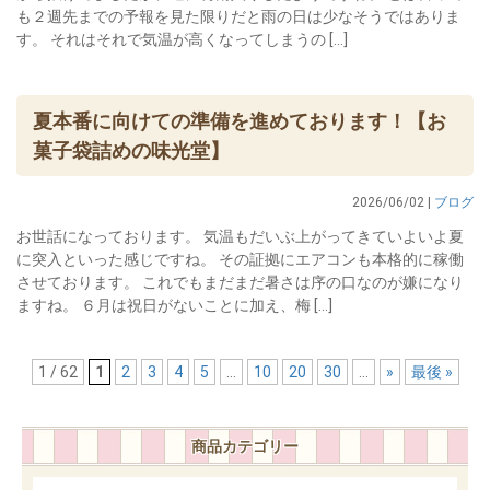
も２週先までの予報を見た限りだと雨の日は少なそうではありま
す。 それはそれで気温が高くなってしまうの […]
夏本番に向けての準備を進めております！【お
菓子袋詰めの味光堂】
2026/06/02 |
ブログ
お世話になっております。 気温もだいぶ上がってきていよいよ夏
に突入といった感じですね。 その証拠にエアコンも本格的に稼働
させております。 これでもまだまだ暑さは序の口なのが嫌になり
ますね。 ６月は祝日がないことに加え、梅 […]
1 / 62
1
2
3
4
5
...
10
20
30
...
»
最後 »
商品カテゴリー