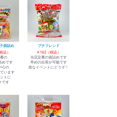
菓子袋詰め
プチフレンド
（税込）
￥162（税込）
番の
当店定番の袋詰めです
詰めです
早めの出荷が可能です
中心の
急なイベントにどうぞ！
ています
ントに
メです