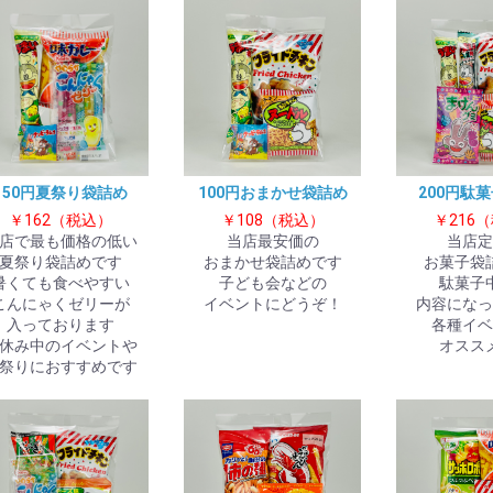
150円夏祭り袋詰め
100円おまかせ袋詰め
200円駄
￥162（税込）
￥108（税込）
￥216
店で最も価格の低い
当店最安価の
当店定
夏祭り袋詰めです
おまかせ袋詰めです
お菓子袋
お買い物を続ける
カートへ進む
暑くても食べやすい
子ども会などの
駄菓子
こんにゃくゼリーが
イベントにどうぞ！
内容になっ
入っております
各種イベ
休み中のイベントや
オスス
祭りにおすすめです