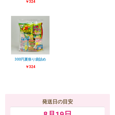
￥324
300円夏祭り袋詰め
￥324
発送日の目安
8月19日